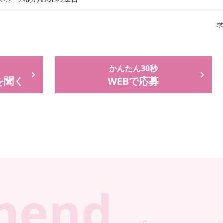
求
かんたん30秒
を聞く
WEBで応募
mend