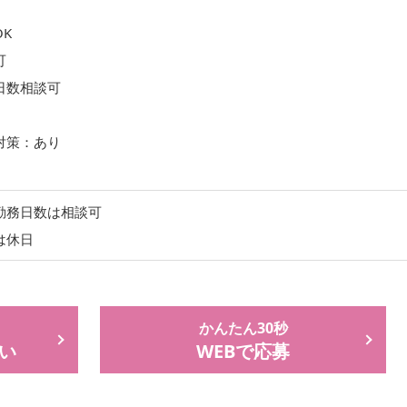
K
可
日数相談可
対策：あり
勤務日数は相談可
は休日
かんたん30秒
い
WEBで応募