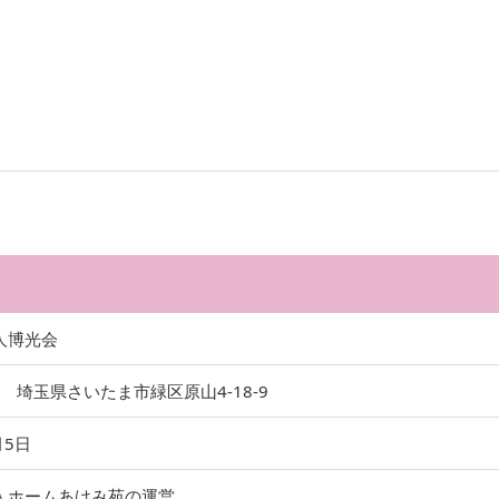
人博光会
31 埼玉県さいたま市緑区原山4-18-9
月5日
人ホームあけみ苑の運営