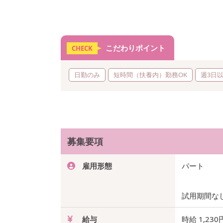
こだわりポイント
CHECK
日勤のみ
短時間（扶養内）勤務OK
週3日
募集要項
雇用形態
パート
試用期間な
給与
時給 1,230