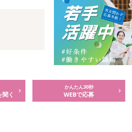
かんたん30秒
を聞く
WEBで応募