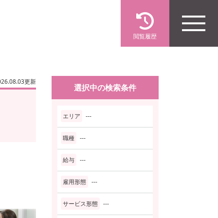
閲覧履歴
026.08.03更新
選択中の検索条件
エリア
---
職種
---
給与
---
雇用形態
---
サービス形態
---