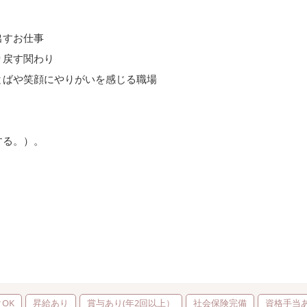
出すお仕事
り戻す関わり
ばや笑顔にやりがいを感じる職場
）
する。）。
OK
昇給あり
賞与あり(年2回以上）
社会保険完備
資格手当