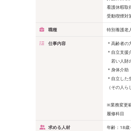
看護休暇取
受動喫煙対
職種
特別養護老
仕事内容
＊高齢者の
＊自立支援
若い人財の
＊身体介助
＊自立した
（その人ら
※業務変更
履修科目
求める人材
年齢：18