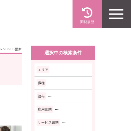
閲覧履歴
026.08.03更新
選択中の検索条件
エリア
---
職種
---
給与
---
雇用形態
---
サービス形態
---