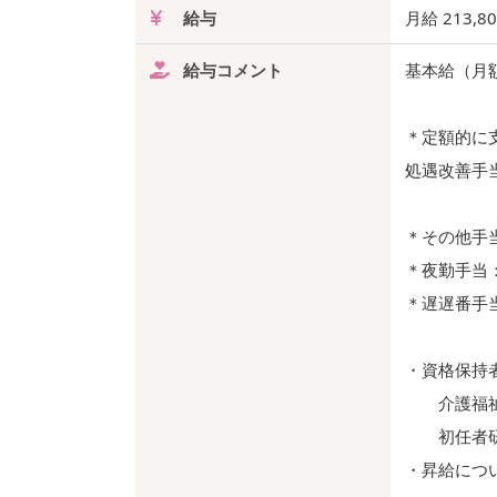
給与
月給 213,8
給与コメント
基本給（月額
＊定額的に
処遇改善手当 
＊その他手
＊夜勤手当
＊遅遅番手
・資格保持
介護福祉
初任者研
・昇給につ