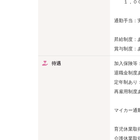
１，００
通勤手当：実
昇給制度：あ
賞与制度：あ
待遇
加入保険等
退職金制度
定年制あり：
再雇用制度
マイカー通
育児休業取
介護休業取