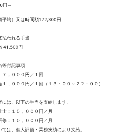
00円～
平均）又は時間額172,300円
支払われる手当
41,500円
当等付記事項
：７，０００円／１回
当１，０００円／１回（１３：００～２２：００）
者には、以下の手当を支給します。
士：１５，０００円／月
修：１０，０００円／月
いては、個人評価・業務実績により支給。