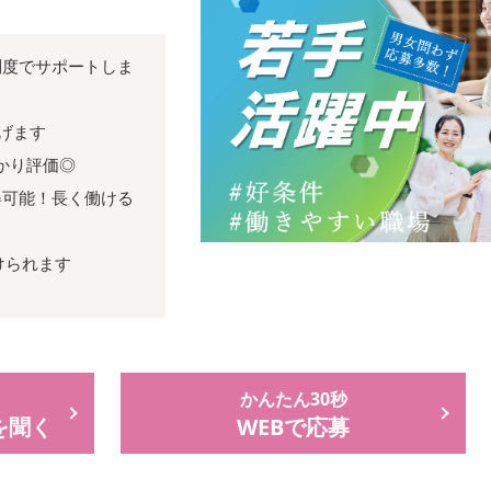
制度でサポートしま
稼げます
かり評価◎
得可能！長く働ける
けられます
かんたん30秒
を聞く
WEBで応募