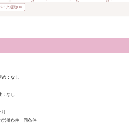
バイク通勤OK
定め：なし
性：なし
ヶ月
の労働条件 同条件