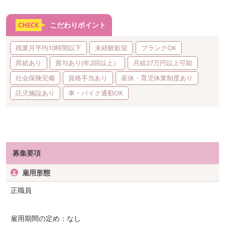
こだわりポイント
CHECK
残業月平均10時間以下
未経験歓迎
ブランクOK
昇給あり
賞与あり(年2回以上）
月給27万円以上可能
社会保険完備
資格手当あり
産休・育児休業制度あり
託児施設あり
車・バイク通勤OK
募集要項
雇用形態
正職員
雇用期間の定め：なし