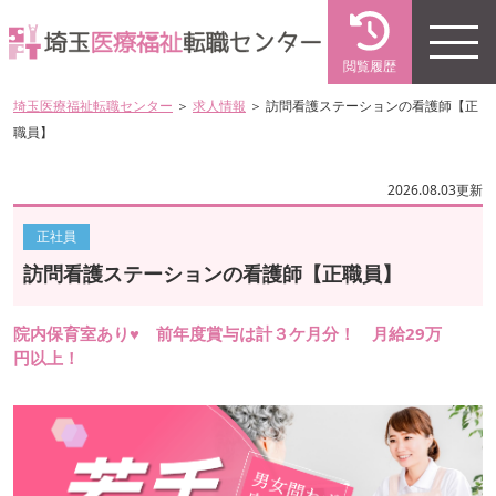
閲覧履歴
埼玉医療福祉転職センター
＞
求人情報
＞ 訪問看護ステーションの看護師【正
職員】
2026.08.03更新
正社員
訪問看護ステーションの看護師【正職員】
院内保育室あり♥ 前年度賞与は計３ケ月分！ 月給29万
円以上！