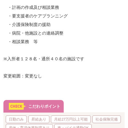
・計画の作成及び相談業務
・要支援者のケアプランニング
・介護保険制度の援助
・病院・他施設との連絡調整
・相談業務 等
※入所者１２８名・通所４０名の施設です
変更範囲：変更なし
こだわりポイント
CHECK
日勤のみ
昇給あり
月給27万円以上可能
社会保険完備
産休・育児休業制度あり
車・バイク通勤OK