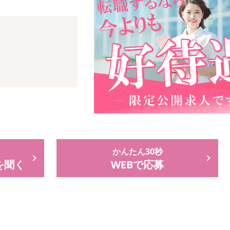
かんたん30秒
を聞く
WEBで応募