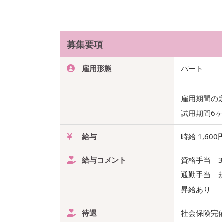
募集要項
雇用形態
パート
雇用期間の
試用期間6
給与
時給 1,60
給与コメント
資格手当 
通勤手当 規
昇給あり
待遇
社会保険完