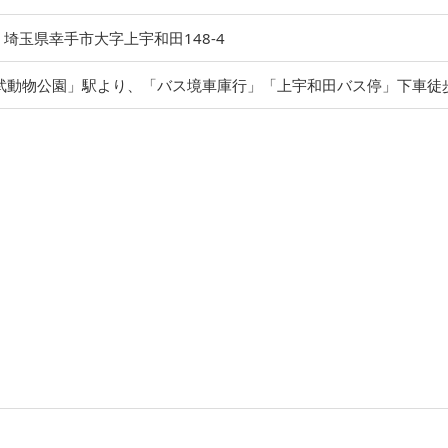
4
埼玉県幸手市大字上宇和田148-4
武動物公園」駅より、「バス境車庫行」「上宇和田バス停」下車徒