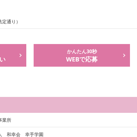
法定通り）
かんたん30秒
い
WEBで応募
事業所
人 和幸会 幸手学園