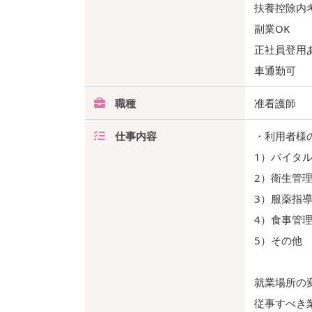
扶養控除内
副業OK
正社員登用
車通勤可
職種
准看護師
仕事内容
・利用者様
1）バイタ
2）衛生管
3）服薬指
4）食事管
5）その他
就業場所の
従事すべき