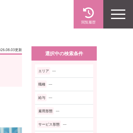
閲覧履歴
026.08.03更新
選択中の検索条件
エリア
---
職種
---
給与
---
雇用形態
---
サービス形態
---