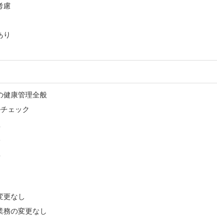
考慮
あり
の健康管理全般
ルチェック
理
導
理
変更なし
業務の変更なし