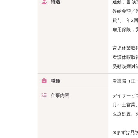
待遇
通勤手当 実
昇給金額／
賞与 年2回
雇用保険，
育児休業取
看護休暇取
受動喫煙対
職種
看護職（正
仕事内容
デイサービ
月～土営業
医療処置、
※まずは見