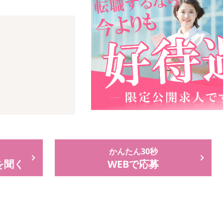
かんたん30秒
を聞く
WEBで応募