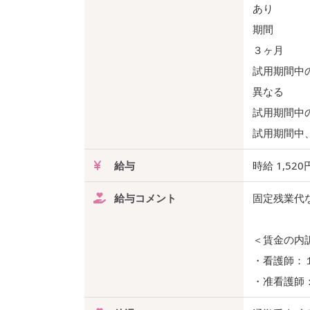
あり
期間
３ヶ月
試用期間中
異なる
試用期間中
試用期間中
給与
時給 1,520
給与コメント
固定残業代
＜賃金の内
・看護師：
・准看護師