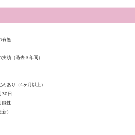
の有無
の実績（過去３年間）
定めあり（4ヶ月以上）
月30日
可能性
更新）