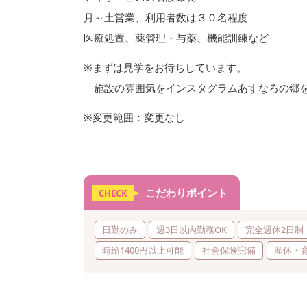
月～土営業、利用者数は３０名程度
医療処置、薬管理・与薬、機能訓練など
※まずは見学をお待ちしています。
施設の雰囲気をインスタグラムあすなろの郷を
※変更範囲：変更なし
こだわりポイント
CHECK
日勤のみ
週3日以内勤務OK
完全週休2日制
時給1400円以上可能
社会保険完備
産休・