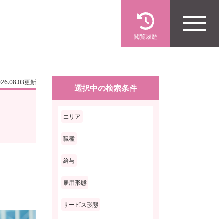
閲覧履歴
026.08.03更新
選択中の検索条件
エリア
---
職種
---
給与
---
雇用形態
---
サービス形態
---