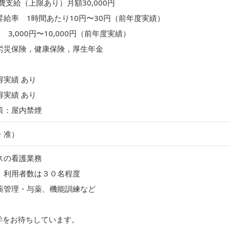
費支給（上限あり）月額30,000円
昇給率 1時間あたり10円〜30円（前年度実績）
 3,000円〜10,000円（前年度実績）
労災保険，健康保険，厚生年金
得実績 あり
得実績 あり
策：屋内禁煙
・准）
スの看護業務
、利用者数は３０名程度
薬管理・与薬、機能訓練など
学をお待ちしています。