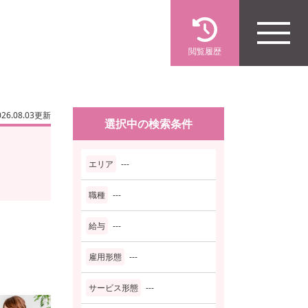
閲覧履歴
026.08.03更新
選択中の検索条件
エリア
---
職種
---
給与
---
雇用形態
---
サービス形態
---