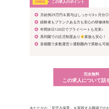
この求人のポイント
CHECK
月給例29万円＆賞与はしっかり3ヶ月分◎
経験者もブランクある方も安心の研修体
年間休日120日でプライベートも充実♪
系列園での託児制度あり
家族も安心！
首都圏で多数運営☆通勤圏内で異動も可
完全無料
この求人について話
あたたかな「見守る保育」を実践する職場での