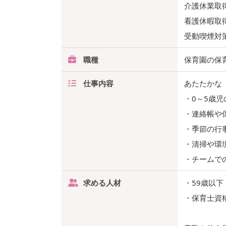
介護休業取
看護休暇取
受動喫煙対
職種
保育園の保
仕事内容
あたたかな
・0～5歳
・連絡帳や
・季節の行
・清掃や環
・チームで
求める人材
・59歳以下
・保育士資