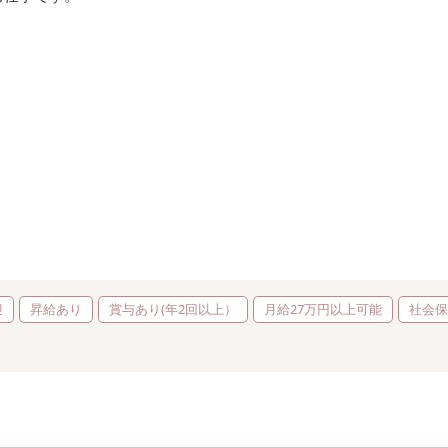
迎
昇給あり
賞与あり(年2回以上）
月給27万円以上可能
社会保