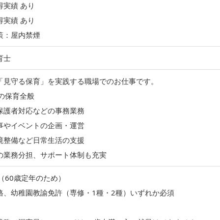
得実績 あり
得実績 あり
策：屋内禁煙
育士
「見守る保育」を実践する職場でのお仕事です。
児の保育全般
保護者対応などの事務業務
事やイベントの企画・運営
境整備など日常生活の支援
の業務分担、サポート体制も充実
（60歳定年のため）
格、幼稚園教諭免許（専修・1種・2種）いずれか必須