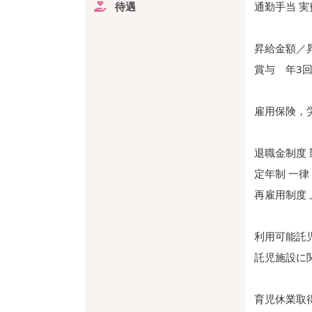
待遇
通勤手当 実
昇給金額／昇
賞与 年3回
雇用保険，
退職金制度 
定年制 一律 
再雇用制度 
利用可能託
託児施設に
育児休業取