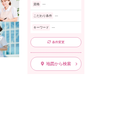
資格
---
こだわり条件
---
キーワード
---
条件変更
地図から検索