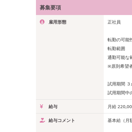
募集要項
雇用形態
正社員
転勤の可能
転勤範囲
通勤可能な
※原則希望
試用期間 ３
試用期間中
給与
月給 220,0
給与コメント
基本給（月額平