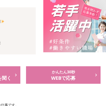
制
能
かんたん30秒
を聞く
WEBで応募
お仕事です。