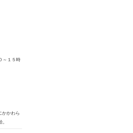
０～１５時
にかかわら
給。