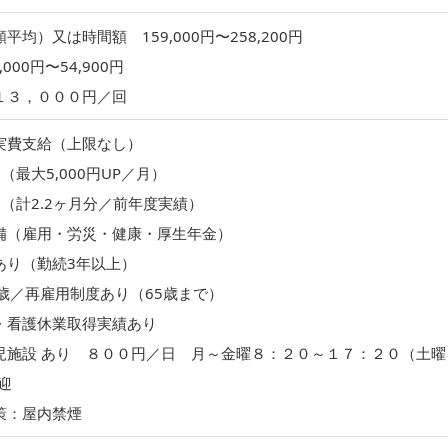
平均）又は時間額 159,000円〜258,200円
000円〜54,900円
１３，０００円／回
実費支給（上限なし）
（最大5,000円UP／月）
（計2.2ヶ月分／前年度実績）
備（雇用・労災・健康・厚生年金）
あり（勤続3年以上）
0歳／再雇用制度あり（65歳まで）
・看護休業取得実績あり
児施設 あり ８００円／日 月～金曜８：２０～１７：２０（土曜
歓迎
策：屋内禁煙