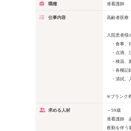
職種
准看護師
仕事内容
高齢者医療
入院患者様
・食事、
・点滴、
・検温、脈
・各種記録
・清拭、入
※ブランク
求める人材
～59歳
准看護師 
夜勤を伴う