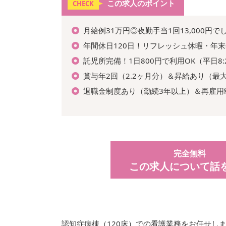
この求人のポイント
CHECK
月給例31万円◎夜勤手当1回13,000円
年間休日120日！リフレッシュ休暇・年
託児所完備！1日800円で利用OK（平日8:2
賞与年2回（2.2ヶ月分）＆昇給あり（最大
退職金制度あり（勤続3年以上）＆再雇用
完全無料
この求人について話
認知症病棟（120床）での看護業務をお任せし