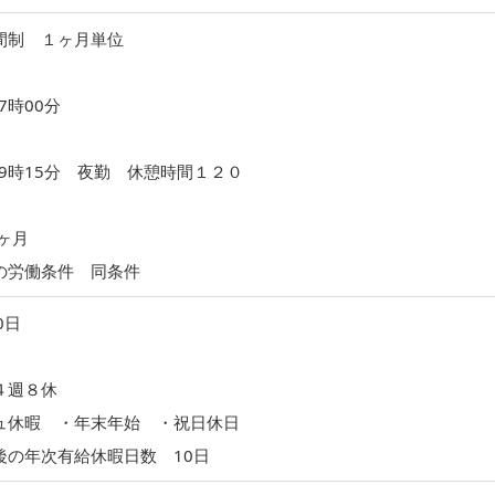
間制 １ヶ月単位
7時00分
〜9時15分 夜勤 休憩時間１２０
ヶ月
の労働条件 同条件
0日
４週８休
ュ休暇 ・年末年始 ・祝日休日
後の年次有給休暇日数 10日