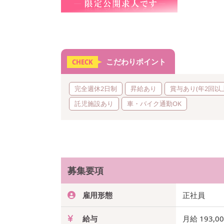
こだわりポイント
CHECK
完全週休2日制
昇給あり
賞与あり(年2回以
託児施設あり
車・バイク通勤OK
募集要項
雇用形態
正社員
給与
月給 193,0