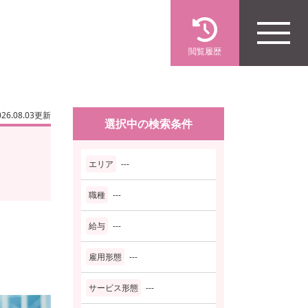
閲覧履歴
026.08.03更新
選択中の検索条件
エリア
---
職種
---
給与
---
雇用形態
---
サービス形態
---