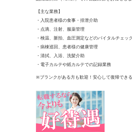
【主な業務】
・入院患者様の食事・排泄介助
・点滴、注射、服薬管理
・検温、脈拍、血圧測定などのバイタルチェッ
・病棟巡回、患者様の健康管理
・清拭、入浴、洗髪介助
・電子カルテや紙カルテでの記録業務
※ブランクがある方も歓迎！安心して復帰でき