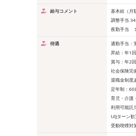
給与コメント
基本給（月額
調整手当 34,
夜勤手当 
待遇
通勤手当：
昇給：年1回
賞与：年2回
社会保険完
退職金制度
定年制：6
育児・介護
利用可能託
UIJターン
受動喫煙対