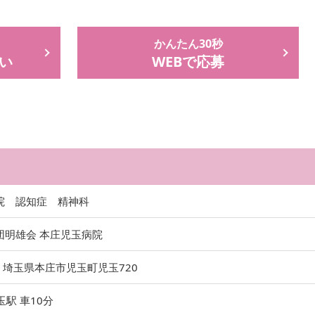
かんたん30秒
い
WEBで応募
院 認知症 精神科
団明雄会 本庄児玉病院
2
埼玉県本庄市児玉町児玉720
玉駅 車10分