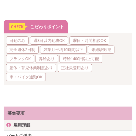
こだわりポイント
CHECK
日勤のみ
週3日以内勤務OK
曜日・時間相談OK
完全週休2日制
残業月平均10時間以下
未経験歓迎
ブランクOK
昇給あり
時給1400円以上可能
産休・育児休業制度あり
正社員登用あり
車・バイク通勤OK
募集要項
雇用形態
パート労働者